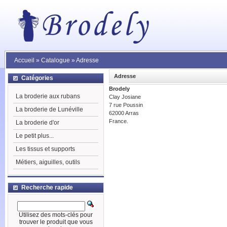
Accueil
»
Catalogue
»
Adresse
Adresse
Catégories
Brodely
La broderie aux rubans
Clay Josiane
7 rue Poussin
La broderie de Lunéville
62000 Arras
France.
La broderie d'or
Le petit plus...
Les tissus et supports
Métiers, aiguilles, outils
Recherche rapide
Utilisez des mots-clés pour
trouver le produit que vous