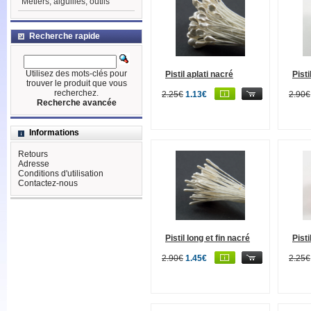
Métiers, aiguilles, outils
Recherche rapide
Utilisez des mots-clés pour
Pistil aplati nacré
Pist
trouver le produit que vous
recherchez.
2.25€
1.13€
2.90€
Recherche avancée
Informations
Retours
Adresse
Conditions d'utilisation
Contactez-nous
Pistil long et fin nacré
Pist
2.90€
1.45€
2.25€