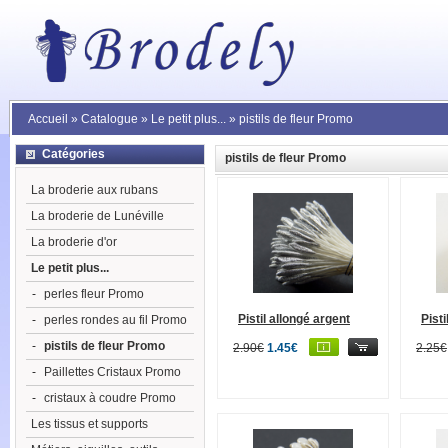
Accueil
»
Catalogue
»
Le petit plus...
»
pistils de fleur Promo
Catégories
pistils de fleur Promo
La broderie aux rubans
La broderie de Lunéville
La broderie d'or
Le petit plus...
-
perles fleur Promo
Pistil allongé argent
Pisti
-
perles rondes au fil Promo
-
pistils de fleur Promo
2.90€
1.45€
2.25€
-
Paillettes Cristaux Promo
-
cristaux à coudre Promo
Les tissus et supports