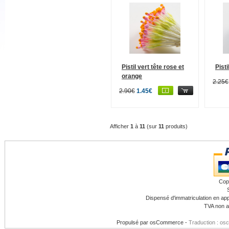
Pistil vert tête rose et
Pisti
orange
2.25€
2.90€
1.45€
Afficher
1
à
11
(sur
11
produits)
Cop
Dispensé d'immatriculation en app
TVA non a
Propulsé par
osCommerce
-
Traduction : os