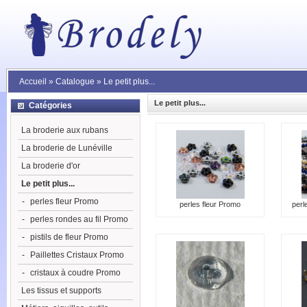
Accueil
»
Catalogue
»
Le petit plus...
Le petit plus...
Catégories
La broderie aux rubans
La broderie de Lunéville
La broderie d'or
Le petit plus...
-
perles fleur Promo
perles fleur Promo
perl
-
perles rondes au fil Promo
-
pistils de fleur Promo
-
Paillettes Cristaux Promo
-
cristaux à coudre Promo
Les tissus et supports