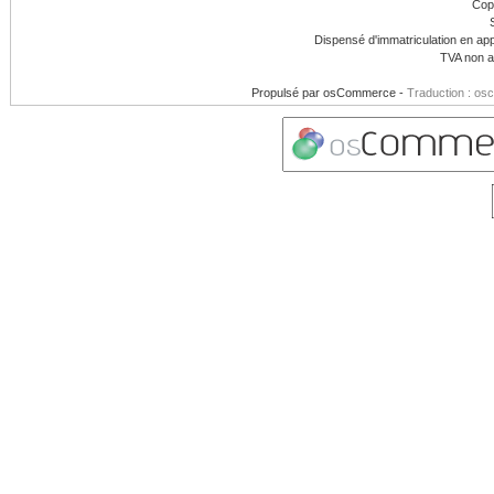
Cop
Dispensé d'immatriculation en app
TVA non a
Propulsé par
osCommerce
-
Traduction : os