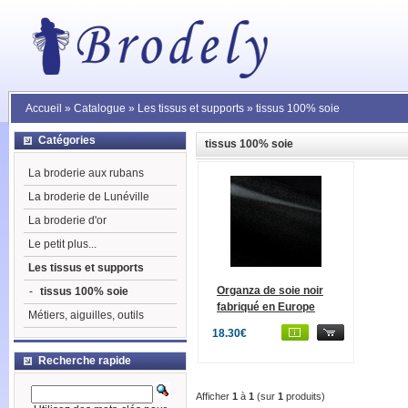
Accueil
»
Catalogue
»
Les tissus et supports
»
tissus 100% soie
Catégories
tissus 100% soie
La broderie aux rubans
La broderie de Lunéville
La broderie d'or
Le petit plus...
Les tissus et supports
Organza de soie noir
-
tissus 100% soie
fabriqué en Europe
Métiers, aiguilles, outils
18.30€
Recherche rapide
Afficher
1
à
1
(sur
1
produits)