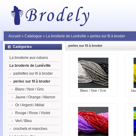
Accueil
»
Catalogue
»
La broderie de Lunéville
»
perles sur fil à broder
perles sur fil à broder
Catégories
La broderie aux rubans
La broderie de Lunéville
-
paillettes sur fil à broder
-
perles sur fil à broder
-
Blanc / Noir / Gris
Blanc / Noir / Gris
Jau
-
Jaune / Orange / Marron
-
Or / Argent / Métal
-
Rouge / Rose / Violet
-
Vert / Bleu
-
crochets et manches