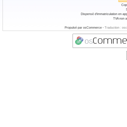
Cop
Dispensé d'immatriculation en app
TVA non a
Propulsé par
osCommerce
-
Traduction : os