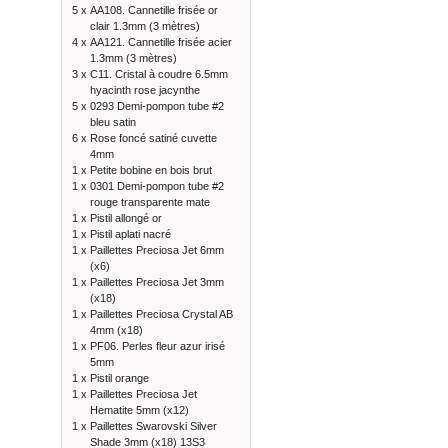
5 x
AA108. Cannetille frisée or
clair 1.3mm (3 mètres)
4 x
AA121. Cannetille frisée acier
1.3mm (3 mètres)
3 x
C11. Cristal à coudre 6.5mm
hyacinth rose jacynthe
5 x
0293 Demi-pompon tube #2
bleu satin
6 x
Rose foncé satiné cuvette
4mm
1 x
Petite bobine en bois brut
1 x
0301 Demi-pompon tube #2
rouge transparente mate
1 x
Pistil allongé or
1 x
Pistil aplati nacré
1 x
Paillettes Preciosa Jet 6mm
(x6)
1 x
Paillettes Preciosa Jet 3mm
(x18)
1 x
Paillettes Preciosa Crystal AB
4mm (x18)
1 x
PF06. Perles fleur azur irisé
5mm
1 x
Pistil orange
1 x
Paillettes Preciosa Jet
Hematite 5mm (x12)
1 x
Paillettes Swarovski Silver
Shade 3mm (x18) 13S3