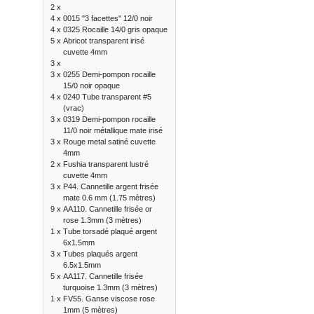
2 x
4 x
0015 "3 facettes" 12/0 noir
4 x
0325 Rocaille 14/0 gris opaque
5 x
Abricot transparent irisé
cuvette 4mm
3 x
3 x
0255 Demi-pompon rocaille
15/0 noir opaque
4 x
0240 Tube transparent #5
(vrac)
3 x
0319 Demi-pompon rocaille
11/0 noir métallique mate irisé
3 x
Rouge metal satiné cuvette
4mm
2 x
Fushia transparent lustré
cuvette 4mm
3 x
P44. Cannetille argent frisée
mate 0.6 mm (1.75 mètres)
9 x
AA110. Cannetille frisée or
rose 1.3mm (3 mètres)
1 x
Tube torsadé plaqué argent
6x1.5mm
3 x
Tubes plaqués argent
6.5x1.5mm
5 x
AA117. Cannetille frisée
turquoise 1.3mm (3 mètres)
1 x
FV55. Ganse viscose rose
1mm (5 mètres)