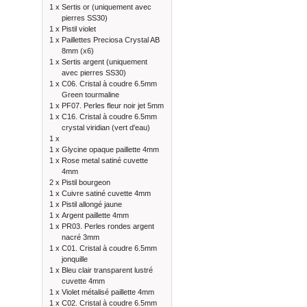
1 x
Sertis or (uniquement avec
pierres SS30)
1 x
Pistil violet
1 x
Paillettes Preciosa Crystal AB
8mm (x6)
1 x
Sertis argent (uniquement
avec pierres SS30)
1 x
C06. Cristal à coudre 6.5mm
Green tourmaline
1 x
PF07. Perles fleur noir jet 5mm
1 x
C16. Cristal à coudre 6.5mm
crystal viridian (vert d'eau)
1 x
1 x
Glycine opaque paillette 4mm
1 x
Rose metal satiné cuvette
4mm
2 x
Pistil bourgeon
1 x
Cuivre satiné cuvette 4mm
1 x
Pistil allongé jaune
1 x
Argent paillette 4mm
1 x
PR03. Perles rondes argent
nacré 3mm
1 x
C01. Cristal à coudre 6.5mm
jonquille
1 x
Bleu clair transparent lustré
cuvette 4mm
1 x
Violet métalisé paillette 4mm
1 x
C02. Cristal à coudre 6.5mm