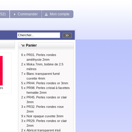
452)
Commander
Mon compte
Panier
6 x
PR01. Perles rondes
améthyste 2mm
2 x
Moka 7mm, bobine de 2.5
mètres
7 x
Blanc transparent fumé
cuvette 4mm
5 x
PR44. Perles rondes or 3mm
es
5 x
PR98. Perles cristal à facettes
hematite 2mm
2 x
PR45. Perles rondes or clair
3mm
3 x
PR32. Perles rondes rose
2mm
9 x
Noir opaque cuvette 3mm
3 x
PR29. Perles rondes or clair
2mm
2 x
Abricot transparent irisé