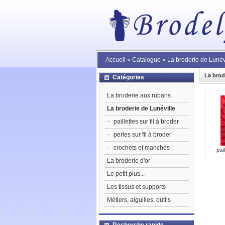
Accueil
»
Catalogue
»
La broderie de Lunév
La brod
Catégories
La broderie aux rubans
La broderie de Lunéville
-
paillettes sur fil à broder
-
perles sur fil à broder
-
crochets et manches
pai
La broderie d'or
Le petit plus...
Les tissus et supports
Métiers, aiguilles, outils