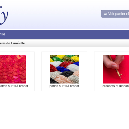
Voir panier (
ille
erie de Lunéville
llettes sur fil à broder
perles sur fil à broder
crochets et manch