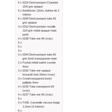
5 x
0224 Demi-pompon Charlotte
15/0 gris opaque
5 x
Améthyste 13mm, bobine de 2
mètres
6 x
0295 Demi-pompon tube #2
gris opaque
3 x
0312 Demi-pompon rocaille
11/0 gris métal opaque mate
perle
4 x
0238 Tube noir #5 (vrac)
5 x
5 x
4 x
3 x
0294 Demi-pompon tube #2
gris fumé transparente mate
2 x
Fushia métal satiné cuvette
4mm
3 x
0242 Tube noir opaque
torsardé irisé 20mm (vrac)
3 x
Corail transparent lustré
paillette 4mm
4 x
0239 Tube transparent #3
(vrac)
4 x
0237 Tube noir #3 (vrac)
9 x
3 x
FV06. Cannetille viscose beige
1.2mm (3 mètres)
6 x