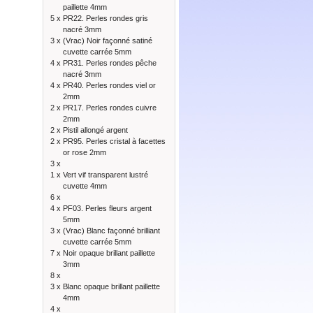
paillette 4mm
5 x
PR22. Perles rondes gris
nacré 3mm
3 x
(Vrac) Noir façonné satiné
cuvette carrée 5mm
4 x
PR31. Perles rondes pêche
nacré 3mm
4 x
PR40. Perles rondes viel or
2mm
2 x
PR17. Perles rondes cuivre
2mm
2 x
Pistil allongé argent
2 x
PR95. Perles cristal à facettes
or rose 2mm
3 x
1 x
Vert vif transparent lustré
cuvette 4mm
6 x
4 x
PF03. Perles fleurs argent
5mm
3 x
(Vrac) Blanc façonné brilliant
cuvette carrée 5mm
7 x
Noir opaque brillant paillette
3mm
8 x
3 x
Blanc opaque brillant paillette
4mm
4 x