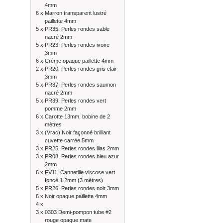
4mm
6 x
Marron transparent lustré
paillette 4mm
5 x
PR35. Perles rondes sable
nacré 2mm
5 x
PR23. Perles rondes ivoire
3mm
6 x
Crème opaque paillette 4mm
2 x
PR20. Perles rondes gris clair
3mm
5 x
PR37. Perles rondes saumon
nacré 2mm
5 x
PR39. Perles rondes vert
pomme 2mm
6 x
Carotte 13mm, bobine de 2
mètres
3 x
(Vrac) Noir façonné brilliant
cuvette carrée 5mm
3 x
PR25. Perles rondes lilas 2mm
3 x
PR08. Perles rondes bleu azur
2mm
6 x
FV11. Cannetille viscose vert
foncé 1.2mm (3 mètres)
5 x
PR26. Perles rondes noir 3mm
6 x
Noir opaque paillette 4mm
4 x
3 x
0303 Demi-pompon tube #2
rouge opaque mate