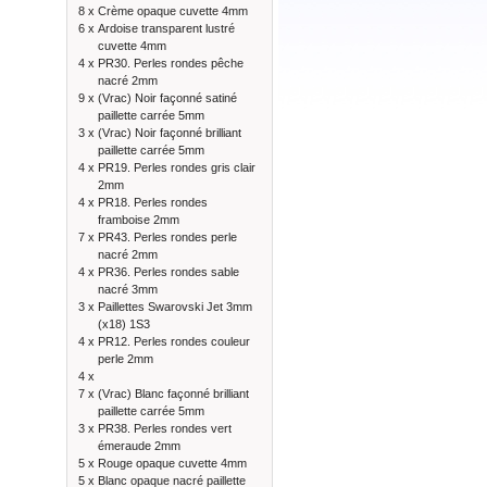
8 x
Crème opaque cuvette 4mm
6 x
Ardoise transparent lustré
cuvette 4mm
4 x
PR30. Perles rondes pêche
nacré 2mm
9 x
(Vrac) Noir façonné satiné
paillette carrée 5mm
3 x
(Vrac) Noir façonné brilliant
paillette carrée 5mm
4 x
PR19. Perles rondes gris clair
2mm
4 x
PR18. Perles rondes
framboise 2mm
7 x
PR43. Perles rondes perle
nacré 2mm
4 x
PR36. Perles rondes sable
nacré 3mm
3 x
Paillettes Swarovski Jet 3mm
(x18) 1S3
4 x
PR12. Perles rondes couleur
perle 2mm
4 x
7 x
(Vrac) Blanc façonné brilliant
paillette carrée 5mm
3 x
PR38. Perles rondes vert
émeraude 2mm
5 x
Rouge opaque cuvette 4mm
5 x
Blanc opaque nacré paillette