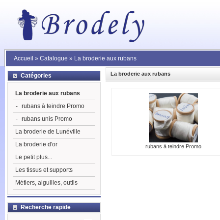
Accueil
»
Catalogue
»
La broderie aux rubans
La broderie aux rubans
Catégories
La broderie aux rubans
-
rubans à teindre Promo
-
rubans unis Promo
La broderie de Lunéville
La broderie d'or
rubans à teindre Promo
Le petit plus...
Les tissus et supports
Métiers, aiguilles, outils
Recherche rapide