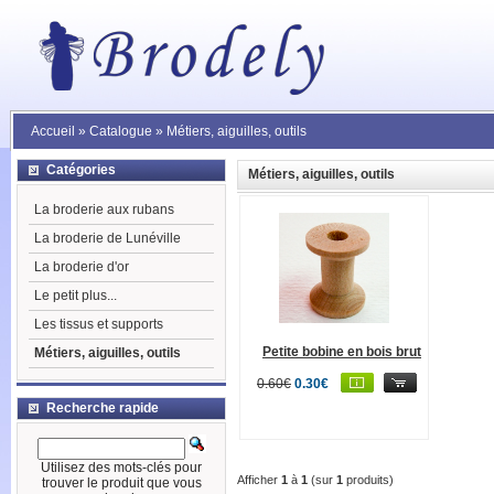
Accueil
»
Catalogue
»
Métiers, aiguilles, outils
Catégories
Métiers, aiguilles, outils
La broderie aux rubans
La broderie de Lunéville
La broderie d'or
Le petit plus...
Les tissus et supports
Petite bobine en bois brut
Métiers, aiguilles, outils
0.60€
0.30€
Recherche rapide
Utilisez des mots-clés pour
Afficher
1
à
1
(sur
1
produits)
trouver le produit que vous