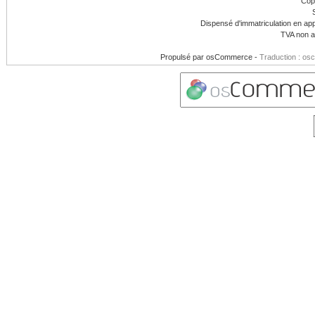
Cop
Dispensé d'immatriculation en app
TVA non a
Propulsé par
osCommerce
-
Traduction : os