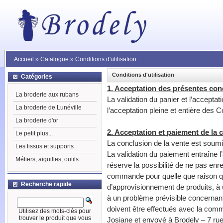
Accueil
»
Catalogue
»
Conditions d'utilisation
Conditions d'utilisation
Catégories
1. Acceptation des présentes con
La broderie aux rubans
La validation du panier et l’accepta
La broderie de Lunéville
l’acceptation pleine et entière des 
La broderie d'or
2. Acceptation et paiement de l
Le petit plus...
La conclusion de la vente est soum
Les tissus et supports
La validation du paiement entraîne 
Métiers, aiguilles, outils
réserve la possibilité de ne pas enr
commande pour quelle que raison que
Recherche rapide
d’approvisionnement de produits, 
à un problème prévisible concernant 
doivent être effectués avec la comma
Utilisez des mots-clés pour
trouver le produit que vous
Josiane et envoyé à Brodely – 7 ru