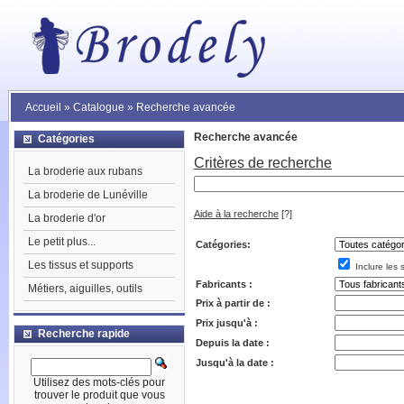
Accueil
»
Catalogue
»
Recherche avancée
Recherche avancée
Catégories
Critères de recherche
La broderie aux rubans
La broderie de Lunéville
Aide à la recherche
[?]
La broderie d'or
Le petit plus...
Catégories:
Les tissus et supports
Inclure les 
Fabricants :
Métiers, aiguilles, outils
Prix à partir de :
Prix jusqu'à :
Recherche rapide
Depuis la date :
Jusqu'à la date :
Utilisez des mots-clés pour
trouver le produit que vous