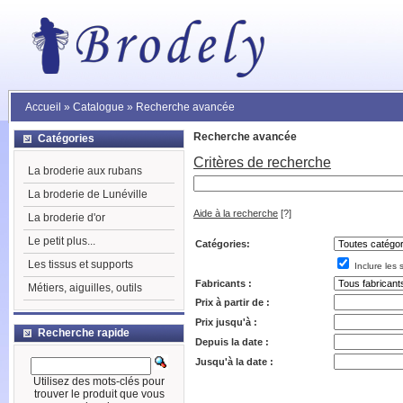
Accueil
»
Catalogue
»
Recherche avancée
Recherche avancée
Catégories
Critères de recherche
La broderie aux rubans
La broderie de Lunéville
Aide à la recherche
[?]
La broderie d'or
Le petit plus...
Catégories:
Les tissus et supports
Inclure les 
Fabricants :
Métiers, aiguilles, outils
Prix à partir de :
Prix jusqu'à :
Recherche rapide
Depuis la date :
Jusqu'à la date :
Utilisez des mots-clés pour
trouver le produit que vous